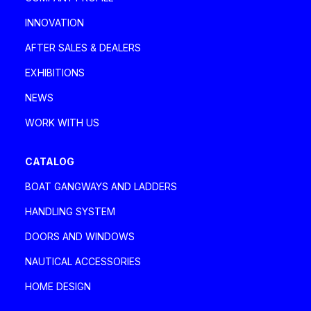
+39 3273146888
INNOVATION
davaboatservice@gmail.com
AFTER SALES & DEALERS
EXHIBITIONS
DEA MARINE SRLS
NEWS
Italia, Tuscany
WORK WITH US
Via degli Ulivi 2, 55049 Viareggio Viareggio
+39 335 1802085 - 0584 1661821
CATALOG
deamarinesrls@gmail.com
BOAT GANGWAYS AND LADDERS
HANDLING SYSTEM
DENPAR MAKINA SAN. VE TIC A.Ş.
DOORS AND WINDOWS
Turkey
NAUTICAL ACCESSORIES
Özbek Sokak No.1 Kavacık, Beykoz Istanbul
Istanbul
HOME DESIGN
+90 (0) 216 693 3535