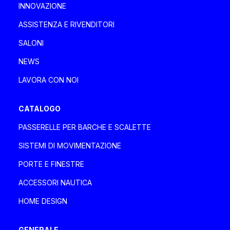
INNOVAZIONE
davaboatservice@gmail.com
ASSISTENZA E RIVENDITORI
SALONI
DEA MARINE SRLS
NEWS
Italia, Toscana
LAVORA CON NOI
Via degli Ulivi 2, 55049 Viareggio Viareggio
+39 335 1802085 - 0584 1661821
CATALOGO
deamarinesrls@gmail.com
PASSERELLE PER BARCHE E SCALETTE
SISTEMI DI MOVIMENTAZIONE
DENPAR MAKINA SAN. VE TIC A.Ş.
PORTE E FINESTRE
Turchia
ACCESSORI NAUTICA
Özbek Sokak No.1 Kavacık, Beykoz Istanbul
Istanbul
HOME DESIGN
+90 (0) 216 693 3535
sales@denpar.com
GENERALE