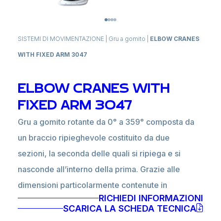
SISTEMI DI MOVIMENTAZIONE
|
Gru a gomito
|
ELBOW CRANES
WITH FIXED ARM 3047
ELBOW CRANES WITH
FIXED ARM 3047
Gru a gomito rotante da 0° a 359° composta da
un braccio ripieghevole costituito da due
sezioni, la seconda delle quali si ripiega e si
nasconde all’interno della prima. Grazie alle
dimensioni particolarmente contenute in
RICHIEDI INFORMAZIONI
posizione di riposo, sono prodotti ideali per
SCARICA LA SCHEDA TECNICA
garage, fly o box provvisti di apertura dall’alto.