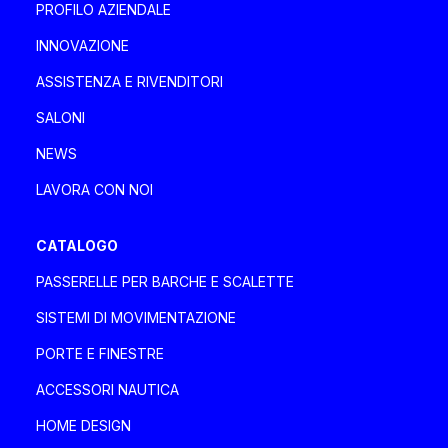
Località Rio Basco 3/A 3/B, 17044 Stella (SV)
PROFILO AZIENDALE
+39 3273146888
INNOVAZIONE
davaboatservice@gmail.com
ASSISTENZA E RIVENDITORI
SALONI
DEA MARINE SRLS
NEWS
Italia, Toscana
LAVORA CON NOI
Via degli Ulivi 2, 55049 Viareggio Viareggio
+39 335 1802085 - 0584 1661821
CATALOGO
deamarinesrls@gmail.com
PASSERELLE PER BARCHE E SCALETTE
SISTEMI DI MOVIMENTAZIONE
DENPAR MAKINA SAN. VE TIC A.Ş.
PORTE E FINESTRE
Turchia
ACCESSORI NAUTICA
Özbek Sokak No.1 Kavacık, Beykoz Istanbul
Istanbul
HOME DESIGN
+90 (0) 216 693 3535