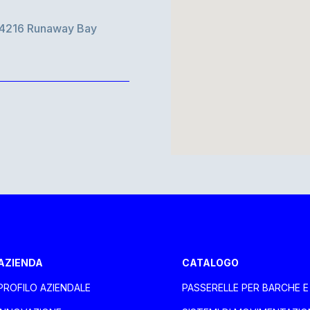
d 4216 Runaway Bay
aca Larnaca
AZIENDA
CATALOGO
PROFILO AZIENDALE
PASSERELLE PER BARCHE 
oli