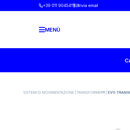
+39 011 9045411
Invia email
MENÙ
C
SISTEMI DI MOVIMENTAZIONE
|
TRANSFORMER®
|
EVO TRANSF