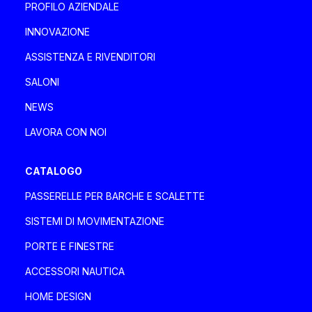
Località Rio Basco 3/A 3/B, 17044 Stella (SV)
PROFILO AZIENDALE
+39 3273146888
INNOVAZIONE
davaboatservice@gmail.com
ASSISTENZA E RIVENDITORI
SALONI
DEA MARINE SRLS
NEWS
Italia, Toscana
LAVORA CON NOI
Via degli Ulivi 2, 55049 Viareggio Viareggio
+39 335 1802085 - 0584 1661821
CATALOGO
deamarinesrls@gmail.com
PASSERELLE PER BARCHE E SCALETTE
SISTEMI DI MOVIMENTAZIONE
DENPAR MAKINA SAN. VE TIC A.Ş.
PORTE E FINESTRE
Turchia
ACCESSORI NAUTICA
Özbek Sokak No.1 Kavacık, Beykoz Istanbul
Istanbul
HOME DESIGN
+90 (0) 216 693 3535