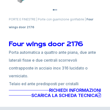
PORTE E FINESTRE
|
Porte con guarnizione gonfiabile
|
Four
wings door 2176
Four wings door 2176
Porta automatica a quattro ante piana, due ante
laterali fisse e due centrali scorrevoli
contrapposte in acciaio inox 316 lucidato o
verniciato.
Telaio ed ante predisposti per cristalli
RICHIEDI INFORMAZIONI
stratificati temperati spessore sino a 25.5mm, a
SCARICA LA SCHEDA TECNICA
seconda dei modelli.
Guarnizione gonfiabile perimetrale per la tenuta