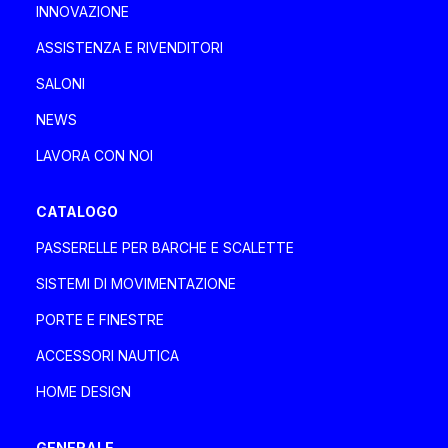
INNOVAZIONE
davaboatservice@gmail.com
ASSISTENZA E RIVENDITORI
SALONI
DEA MARINE SRLS
NEWS
Italia, Toscana
LAVORA CON NOI
Via degli Ulivi 2, 55049 Viareggio Viareggio
+39 335 1802085 - 0584 1661821
CATALOGO
deamarinesrls@gmail.com
PASSERELLE PER BARCHE E SCALETTE
SISTEMI DI MOVIMENTAZIONE
DENPAR MAKINA SAN. VE TIC A.Ş.
PORTE E FINESTRE
Turchia
ACCESSORI NAUTICA
Özbek Sokak No.1 Kavacık, Beykoz Istanbul
Istanbul
HOME DESIGN
+90 (0) 216 693 3535
sales@denpar.com
GENERALE