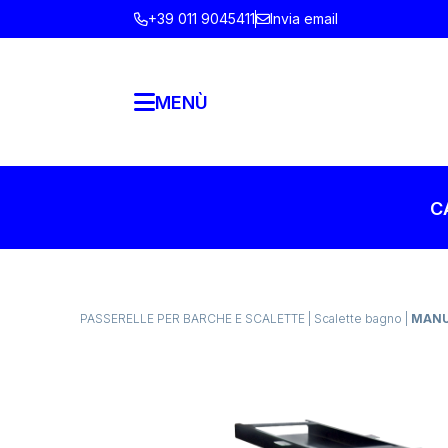
+39 011 9045411
Invia email
MENÙ
C
PASSERELLE PER BARCHE E SCALETTE
|
Scalette bagno
|
MANU