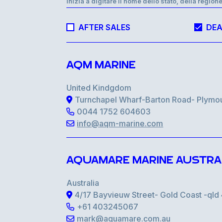
Inizia a digitare il nome dello stato, della regione
AFTER SALES
DEA
AQM MARINE
United Kindgdom
Turnchapel Wharf-Barton Road- Plymo
0044 1752 604603
info@aqm-marine.com
AQUAMARE MARINE AUSTRA
Australia
4/17 Bayvieuw Street- Gold Coast -ql
+61 403245067
mark@aquamare.com.au