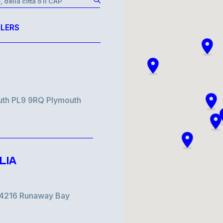
, della città o il CAP
LERS
uth PL9 9RQ Plymouth
LIA
d 4216 Runaway Bay