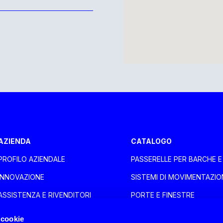
aca Larnaca
AZIENDA
CATALOGO
PROFILO AZIENDALE
PASSERELLE PER BARCHE 
oli
INNOVAZIONE
SISTEMI DI MOVIMENTAZIO
ASSISTENZA E RIVENDITORI
PORTE E FINESTRE
SALONI
ACCESSORI NAUTICA
 cookie