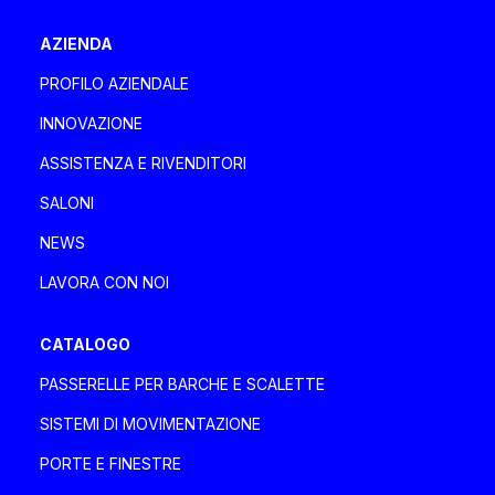
DAVA BOAT SERVICE
AZIENDA
Italia, Liguria
Località Rio Basco 3/A 3/B, 17044 Stella (SV)
PROFILO AZIENDALE
+39 3273146888
INNOVAZIONE
davaboatservice@gmail.com
ASSISTENZA E RIVENDITORI
SALONI
DEA MARINE SRLS
NEWS
Italia, Toscana
LAVORA CON NOI
Via degli Ulivi 2, 55049 Viareggio Viareggio
+39 335 1802085 - 0584 1661821
CATALOGO
deamarinesrls@gmail.com
PASSERELLE PER BARCHE E SCALETTE
SISTEMI DI MOVIMENTAZIONE
DENPAR MAKINA SAN. VE TIC A.Ş.
PORTE E FINESTRE
Turchia