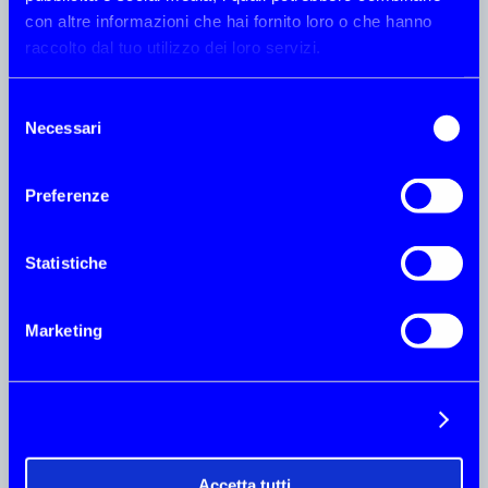
con altre informazioni che hai fornito loro o che hanno
raccolto dal tuo utilizzo dei loro servizi.
AQM MARINE
Selezione
United Kindgdom
Necessari
del
Turnchapel Wharf-Barton Road- Plymouth
consenso
PL9 9RQ Plymouth
0044 1752 604603
Preferenze
info@aqm-marine.com
Statistiche
AQUAMARE MARINE AUSTRALIA
Marketing
Australia
4/17 Bayvieuw Street- Gold Coast -qld 4216
Runaway Bay
Mostra dettagli
+61 403245067
mark@aquamare.com.au
Accetta tutti