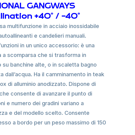
IONAL GANGWAYS
ination +40° / -40°
a multifunzione in acciaio inossidabile
autoallineanti e candelieri manuali.
funzioni in un unico accessorio: è una
a a scomparsa che si trasforma in
o su banchine alte, o in scaletta bagno
ita dall’acqua. Ha il camminamento in teak
box di alluminio anodizzato. Dispone di
 che consente di avanzare il punto di
oni e numero dei gradini variano a
zza e del modello scelto. Consente
esso a bordo per un peso massimo di 150