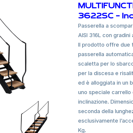
MULTIFUNCT
3622SC - Incl
Passerella a scompars
AISI 316L con gradini 
Il prodotto offre due 
passerella automatic
scaletta per lo sbarc
per la discesa e risal
ed è alloggiata in un 
uno speciale carrello
inclinazione. Dimensi
seconda della lunghe
esclusivamente l’acc
Kg.