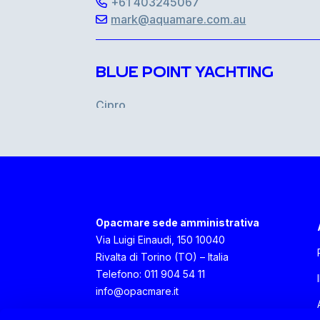
+61 403245067
mark@aquamare.com.au
BLUE POINT YACHTING
Cipro
3 Semelis street, 7103 Aradippou Larn
+357 24639600
aftersales@bpyachting.com
CIRO TODISCO
Opacmare sede amministrativa
Via Luigi Einaudi, 150 10040
Italia, Campania
Rivalta di Torino (TO) – Italia
Via E. Scarfoglio 75, 80014 Napoli Nap
Telefono: 011 904 54 11
+39 081 7622580
info@opacmare.it
cirotodisco63@gmail.com