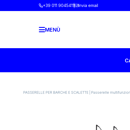
+39 011 9045411
Invia email
MENÙ
C
PASSERELLE PER BARCHE E SCALETTE
|
Passerelle multifunzi