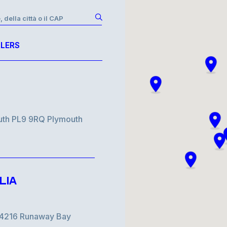
, della città o il CAP
LERS
uth PL9 9RQ Plymouth
LIA
d 4216 Runaway Bay