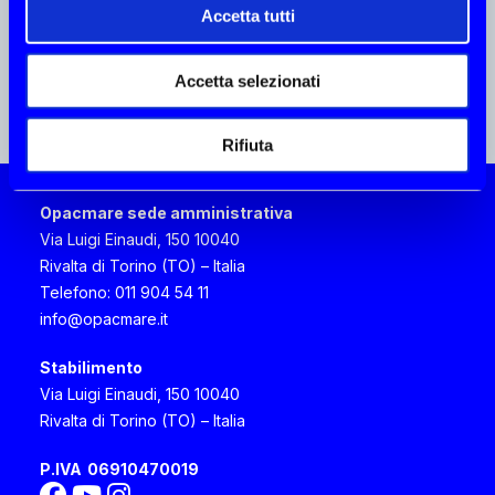
mark@aquamare.com.au
Accetta tutti
Accetta selezionati
BLUE POINT YACHTING
Cipro
Rifiuta
3 Semelis street, 7103 Aradippou Larnaca
Larnaca
Opacmare sede amministrativa
+357 24639600
Via Luigi Einaudi, 150 10040
aftersales@bpyachting.com
Rivalta di Torino (TO) – Italia
Telefono: 011 904 54 11
info@opacmare.it
CIRO TODISCO
Stabilimento
Italia, Campania
Via Luigi Einaudi, 150 10040
Via E. Scarfoglio 75, 80014 Napoli Napoli
Rivalta di Torino (TO) – Italia
+39 081 7622580
cirotodisco63@gmail.com
P.IVA
06910470019