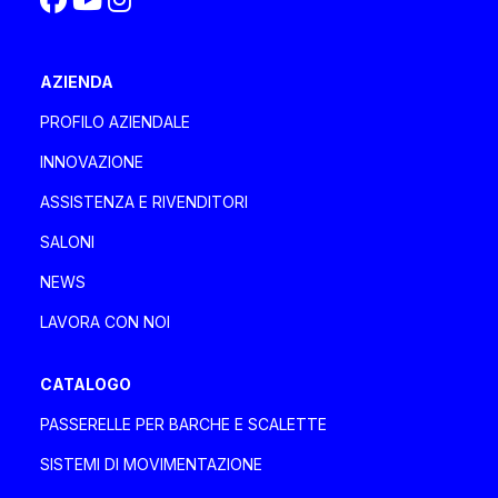
DAVA BOAT SERVICE
AZIENDA
Italia, Liguria
Località Rio Basco 3/A 3/B, 17044 Stella (SV)
PROFILO AZIENDALE
+39 3273146888
INNOVAZIONE
davaboatservice@gmail.com
ASSISTENZA E RIVENDITORI
SALONI
DEA MARINE SRLS
NEWS
Italia, Toscana
LAVORA CON NOI
Via degli Ulivi 2, 55049 Viareggio Viareggio
+39 335 1802085 - 0584 1661821
CATALOGO
deamarinesrls@gmail.com
PASSERELLE PER BARCHE E SCALETTE
SISTEMI DI MOVIMENTAZIONE
DENPAR MAKINA SAN. VE TIC A.Ş.