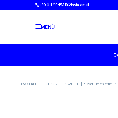
+39 011 9045411
Invia email
MENÙ
C
PASSERELLE PER BARCHE E SCALETTE
|
Passerelle esterne
|
S