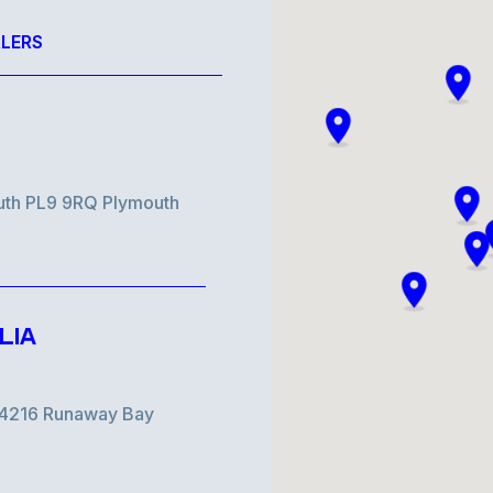
LERS
uth PL9 9RQ Plymouth
LIA
d 4216 Runaway Bay