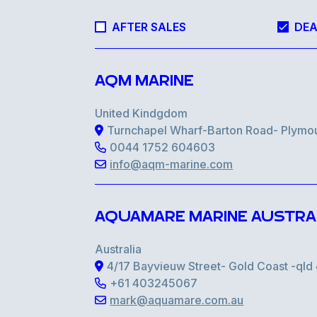
AFTER SALES
DEA
AQM MARINE
United Kindgdom
Turnchapel Wharf-Barton Road- Plymo
0044 1752 604603
info@aqm-marine.com
AQUAMARE MARINE AUSTRA
Australia
4/17 Bayvieuw Street- Gold Coast -ql
+61 403245067
mark@aquamare.com.au