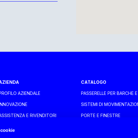
aca Larnaca
AZIENDA
CATALOGO
PROFILO AZIENDALE
PASSERELLE PER BARCHE 
oli
INNOVAZIONE
SISTEMI DI MOVIMENTAZIO
ASSISTENZA E RIVENDITORI
PORTE E FINESTRE
SALONI
ACCESSORI NAUTICA
 cookie
NEWS
HOME DESIGN