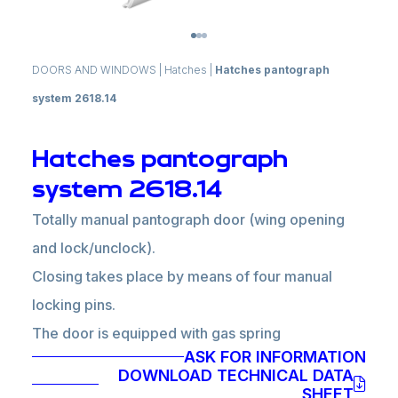
DOORS AND WINDOWS
|
Hatches
|
Hatches pantograph
system 2618.14
Hatches pantograph
system 2618.14
Totally manual pantograph door (wing opening
and lock/unclock).
Closing takes place by means of four manual
locking pins.
The door is equipped with gas spring
ASK FOR INFORMATION
movement system to assist the operator during
DOWNLOAD TECHNICAL DATA
opening and closing.
SHEET