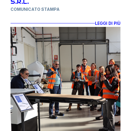
S.R.L.
esclusive con passerelle, scalette e altre soluzioni
COMUNICATO STAMPA
su misura.
Il Four Seasons Yacht debutterà nel gennaio 2026,
OPACMARE S.P.A. annuncia l’acquisizione di PIN-
LEGGI DI PIÙ
navigando tra i Caraibi e il Mediterraneo con 95
CRAFT S.R.L.
suite, ognuna dotata di terrazze private e layout
modulari all'avanguardia.
Un passo strategico verso l’eccellenza nel settore
Un’esperienza senza eguali, dove lusso, privacy e
nautico.
personalizzazione sono le parole chiave.
Con questa importante collaborazione, confermiamo
Opacmare S.p.A., leader nel settore
di voler continuare a lavorare con passione per
dell’accessoristica nautica, annuncia con
portare a bordo soluzioni Opacmare che sappiano
entusiasmo l’acquisizione di Pin-Craft s.r.l., realtà
anticipare le esigenze del futuro della nautica di
riconosciuta per la sua competenza e qualità nel
lusso, con la qualità e l’innovazione che ci
panorama nautico italiano.
contraddistinguono.
Questa operazione rappresenta un passaggio
strategico fondamentale per il nostro Gruppo, mosso
da cinque obiettivi chiave: