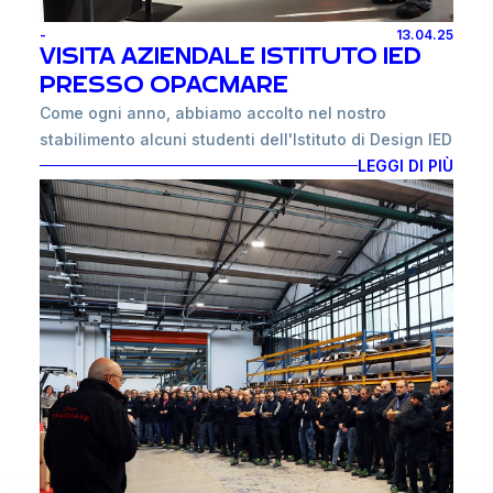
• Avvicinarsi a un polo produttivo d’eccellenza: Il sito
-
13.04.25
produttivo viareggino in cui opera Pin-Craft s.r.l. è
VISITA AZIENDALE ISTITUTO IED
uno dei cuori pulsanti dell’industria nautica italiana,
PRESSO OPACMARE
rinomata a livello internazionale per innovazione e
Come ogni anno, abbiamo accolto nel nostro
qualità manifatturiera.
stabilimento alcuni studenti dell'Istituto di Design IED
di Torino. Oltre alla visita didattica, hanno
LEGGI DI PIÙ
• Espandere il portafoglio prodotti: L’acquisizione ci
partecipato ad un progetto relativo all'ideazione di
consente di integrare nuove soluzioni e ampliare la
nuove soluzioni di accessoristica nautica per le
nostra offerta per coprire anche i sistemi di
imbarcazioni del futuro.
movimentazione per imbarcazioni oltre i 50 metri,
Spunti di riflessione e visioni innovative favoriscono
consolidando così la nostra presenza nei segmenti
sempre la crescita personale e arricchiscono chi
di alta gamma.
partecipa a questi progetti.
In questo modo il gruppo potrà soddisfare esigenze
per imbarcazioni dai 10 ai 200 metri.
• Offrire soluzioni “chiavi in mano”: Con
l’integrazione delle competenze e delle infrastrutture
di Pin-Craft s.r.l., saremo in grado di fornire ai nostri
clienti prodotti completi di installazione,