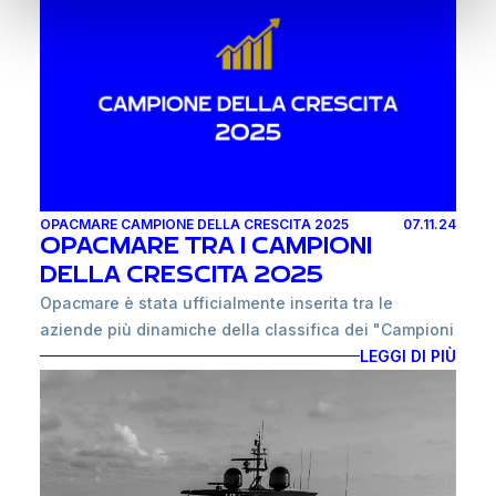
significativo e, quindi, ponendosi come “motore” di
crescita e sviluppo ma anche in valorizzazione delle
competenze produttive locali.
OPACMARE CAMPIONE DELLA CRESCITA 2025
07.11.24
OPACMARE TRA I CAMPIONI
DELLA CRESCITA 2025
Opacmare è stata ufficialmente inserita tra le
aziende più dinamiche della classifica dei "Campioni
della Crescita 2025", un prestigioso riconoscimento
LEGGI DI PIÙ
basato sui bilanci aziendali, che verrà annunciato l'11
novembre 2024 su “La Repubblica Affari & Finanza”.
In questa edizione speciale, saranno celebrati i primi
600 classificati, mentre l'elenco completo delle 800
aziende premiate sarà reso disponibile online il