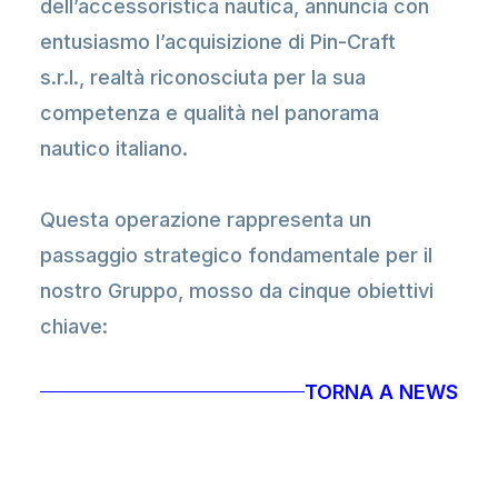
dell’accessoristica nautica, annuncia con
entusiasmo l’acquisizione di Pin-Craft
s.r.l., realtà riconosciuta per la sua
competenza e qualità nel panorama
nautico italiano.
Questa operazione rappresenta un
passaggio strategico fondamentale per il
nostro Gruppo, mosso da cinque obiettivi
chiave:
TORNA A NEWS
• Avvicinarsi a un polo produttivo
d’eccellenza: Il sito produttivo viareggino
in cui opera Pin-Craft s.r.l. è uno dei cuori