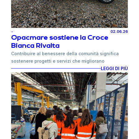
-
02.06.26
Opacmare sostiene la Croce
Bianca Rivalta
Contribuire al benessere della comunità significa
sostenere progetti e servizi che migliorano
concretamente la vita delle persone. È con questo
LEGGI DI PIÙ
spirito che Opacmare ha scelto di supportare la
Croce Bianca Rivalta attraverso la donazione di un
nuovo veicolo destinato al trasporto di persone con
disabilità.
Il mezzo attrezzato con accesso facilitato per
carrozzine consentirà ai volontari dell'associazione
di rafforzare il servizio offerto sul territorio,
garantendo maggiore autonomia e facilità di
spostamento a chi ne ha più bisogno.