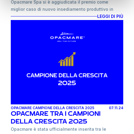
Opacmare Spa si è aggiudicata il premio come
miglior caso di nuovo insediamento produttivo in
Piemonte!
LEGGI DI PIÙ
L’azienda ha dimostrato attenzione non solo al
territorio piemontese ma anche alla valorizzazione
del capitale umano generando un indotto
significativo e, quindi, ponendosi come “motore” di
crescita e sviluppo ma anche in valorizzazione delle
competenze produttive locali.
OPACMARE CAMPIONE DELLA CRESCITA 2025
07.11.24
OPACMARE TRA I CAMPIONI
DELLA CRESCITA 2025
Opacmare è stata ufficialmente inserita tra le