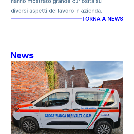
hanno mostrato grande curiosità su
diversi aspetti del lavoro in azienda.
TORNA A NEWS
Le domande hanno spaziato dai temi più
tecnici, come la realizzazione di strutture
complesse e non standard e le fasi di
assemblaggio e spedizione, fino agli
News
aspetti più legati alla vita quotidiana in
azienda, come la sicurezza sul lavoro e
l’organizzazione dei turni.
Un incontro che ha permesso agli studenti
di collegare teoria e pratica, offrendo uno
sguardo concreto sul mondo del lavoro e
sui processi produttivi.