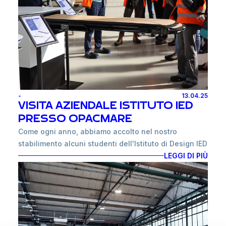
riconosciuta per la sua competenza e qualità nel
lusso, con la qualità e l’innovazione che ci
panorama nautico italiano.
contraddistinguono.
Questa operazione rappresenta un passaggio
strategico fondamentale per il nostro Gruppo, mosso
da cinque obiettivi chiave:
• Avvicinarsi a un polo produttivo d’eccellenza: Il sito
-
13.04.25
produttivo viareggino in cui opera Pin-Craft s.r.l. è
VISITA AZIENDALE ISTITUTO IED
uno dei cuori pulsanti dell’industria nautica italiana,
PRESSO OPACMARE
rinomata a livello internazionale per innovazione e
Come ogni anno, abbiamo accolto nel nostro
qualità manifatturiera.
stabilimento alcuni studenti dell'Istituto di Design IED
di Torino. Oltre alla visita didattica, hanno
LEGGI DI PIÙ
• Espandere il portafoglio prodotti: L’acquisizione ci
partecipato ad un progetto relativo all'ideazione di
consente di integrare nuove soluzioni e ampliare la
nuove soluzioni di accessoristica nautica per le
nostra offerta per coprire anche i sistemi di
imbarcazioni del futuro.
movimentazione per imbarcazioni oltre i 50 metri,
Spunti di riflessione e visioni innovative favoriscono
consolidando così la nostra presenza nei segmenti
sempre la crescita personale e arricchiscono chi
di alta gamma.