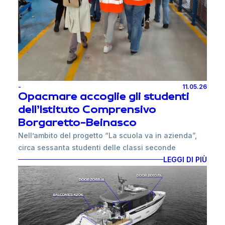
La collaborazione nasce dalla volontà condivisa di
generare un impatto positivo e duraturo sulla
comunità locale, valorizzando il lavoro svolto
quotidianamente dai volontari della Croce Bianca a
supporto delle persone e delle famiglie del territorio.
Siamo orgogliosi di poter affiancare una realtà che
ogni giorno opera con impegno e dedizione al
-
11.05.26
servizio delle persone, trasformando la solidarietà in
Opacmare accoglie gli studenti
un aiuto concreto per il territorio.
dell’Istituto Comprensivo
Borgaretto-Beinasco
Nell’ambito del progetto “La scuola va in azienda”,
circa sessanta studenti delle classi seconde
dell’Istituto Comprensivo Borgaretto-Beinasco hanno
LEGGI DI PIÙ
visitato Opacmare per conoscere da vicino il
funzionamento di una realtà produttiva.
L’iniziativa ha permesso ai ragazzi di osservare
direttamente le principali fasi del processo
produttivo, dalla lavorazione della lamiera al taglio