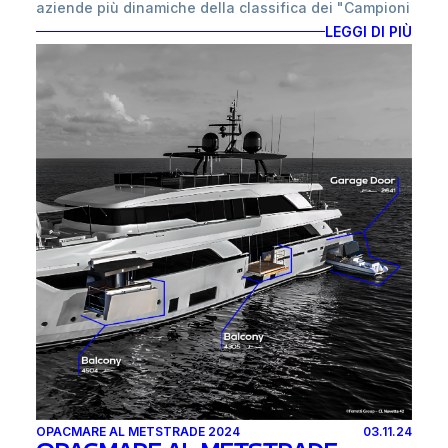
aziende più dinamiche della classifica dei "Campioni
della Crescita 2025", un prestigioso riconoscimento
LEGGI DI PIÙ
basato sui bilanci aziendali, che verrà annunciato l'11
novembre 2024 su “La Repubblica Affari & Finanza”.
In questa edizione speciale, saranno celebrati i primi
600 classificati, mentre l'elenco completo delle 800
aziende premiate sarà reso disponibile online il
giorno successivo.
La pubblicazione dei "Campioni della Crescita 2025"
si inserisce nella 7ª edizione dello studio, realizzato
da “La Repubblica Affari & Finanza” in
collaborazione con l'Istituto Tedesco Qualità e
Finanza (ITQF). Il progetto celebra le aziende italiane
che, nel triennio 2020-2023, hanno registrato le
crescite più significative in termini di fatturato.
Questo riconoscimento è dedicato alle realtà
imprenditoriali che sono riuscite a trasformare le
sfide del mercato in opportunità di sviluppo,
OPACMARE AL METSTRADE 2024
03.11.24
consolidando la propria leadership nel settore di