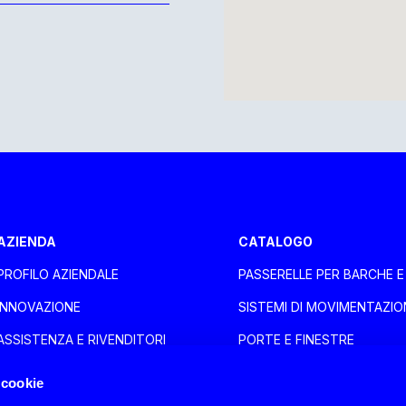
aca Larnaca
AZIENDA
CATALOGO
PROFILO AZIENDALE
PASSERELLE PER BARCHE 
oli
INNOVAZIONE
SISTEMI DI MOVIMENTAZIO
ASSISTENZA E RIVENDITORI
PORTE E FINESTRE
SALONI
ACCESSORI NAUTICA
 cookie
NEWS
HOME DESIGN