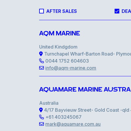
AFTER SALES
DEA
AQM MARINE
United Kindgdom
Turnchapel Wharf-Barton Road- Plymo
0044 1752 604603
info@aqm-marine.com
AQUAMARE MARINE AUSTRA
Australia
4/17 Bayvieuw Street- Gold Coast -ql
+61 403245067
mark@aquamare.com.au