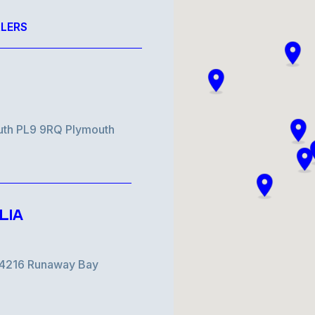
LERS
uth PL9 9RQ Plymouth
LIA
d 4216 Runaway Bay