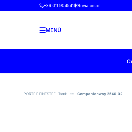
+39 011 9045411
Invia email
MENÙ
C
PORTE E FINESTRE
|
Tambucci
|
Companionway 2540.02